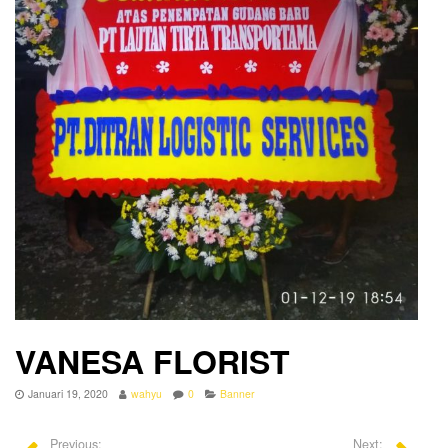
VANESA FLORIST
Januari 19, 2020
wahyu
0
Banner
Previous:
Next: