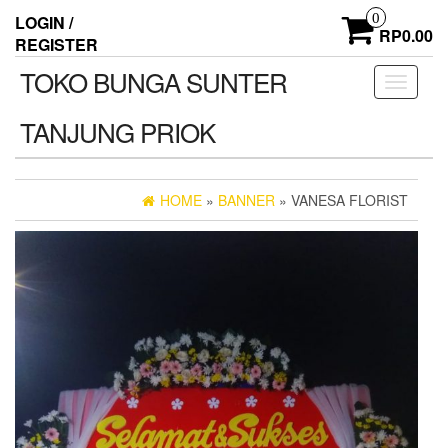
Skip
0
LOGIN /
to
RP0.00
REGISTER
the
content
TOKO BUNGA SUNTER
Toggle
navigati
TANJUNG PRIOK
HOME
»
BANNER
» VANESA FLORIST