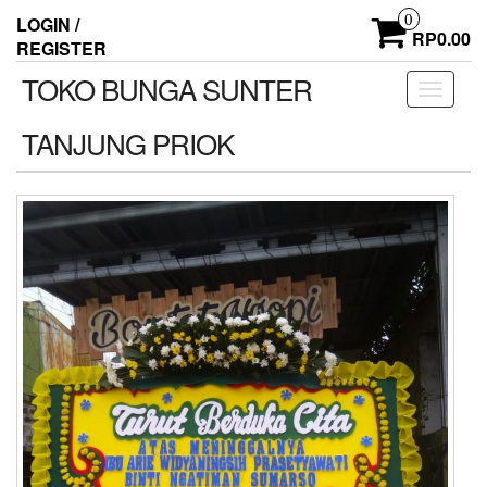
Skip
0
LOGIN /
to
RP0.00
REGISTER
the
content
TOKO BUNGA SUNTER
Toggle
navigati
TANJUNG PRIOK