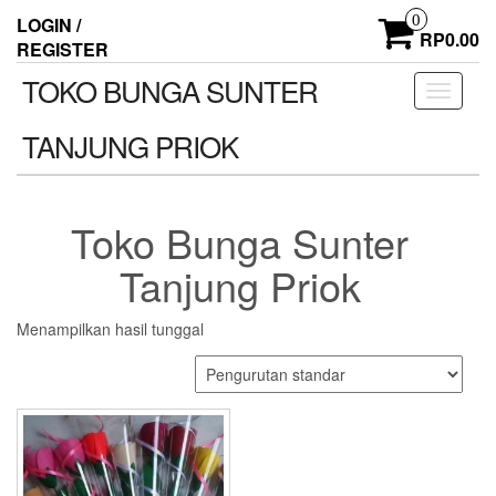
Skip
0
LOGIN /
to
RP0.00
REGISTER
the
content
TOKO BUNGA SUNTER
Toggle
navigati
TANJUNG PRIOK
Toko Bunga Sunter
Tanjung Priok
Menampilkan hasil tunggal