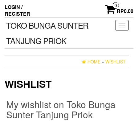
Skip
0
LOGIN /
to
RP0.00
REGISTER
the
content
TOKO BUNGA SUNTER
Toggle
navigati
TANJUNG PRIOK
HOME
»
WISHLIST
WISHLIST
My wishlist on Toko Bunga
Sunter Tanjung Priok