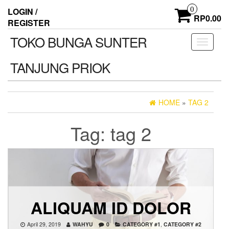
Skip
0
LOGIN /
to
RP0.00
REGISTER
the
content
TOKO BUNGA SUNTER
Toggle
navigati
TANJUNG PRIOK
HOME
»
TAG 2
Tag:
tag 2
ALIQUAM ID DOLOR
April 29, 2019
WAHYU
0
CATEGORY #1
,
CATEGORY #2