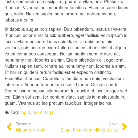
justo, commodo ut, suscipit at, pharetra vitae, orci. Phasellus
rhoncus. Vivamus ac leo pretium faucibus. Etiam posuere lacus
quis dolor. Nullam sapien sem, ornare ac, nonummy non,
lobortis a enim.
In dapibus augue non sapien. Duis bibendum, lectus ut viverra
rhoncus, dolor nunc faucibus libero, eget facilisis enim ipsum id
lacus. Etiam posuere lacus quis dolor. Ut enim ad minim
veniam, quis nostrud exercitation ullamco laboris nisi ut aliquip
ex ea commodo consequat. Nullam sapien sem, ornare ac,
nonummy non, lobortis a enim. Etiam bibendum elit eget erat.
Nullam sapien sem, ornare ac, nonummy non, lobortis a enim.
Et harum quidem rerum facilis est et expedita distinctio.
Phasellus rhoncus. Curabitur vitae diam non enim vestibulum
interdum. Aenean fermentum risus id tortor. Quisque porta.
Donec ipsum massa, ullamcorper in, auctor et, scelerisque sed,
est. Etiam dui sem, fermentum vitae, sagittis id, malesuada in,
quam. Vivamus ac leo pretium faucibus. Integer lacinia.
Tag:
tag 3
,
tag 4
,
tag1
Previous:
Next:
Aliquam id dolor
Etiam bibendum elit eget erat