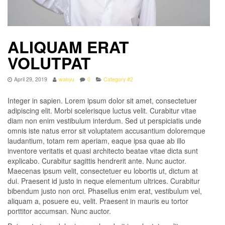
ALIQUAM ERAT
VOLUTPAT
April 29, 2019
wahyu
0
Category #2
Integer in sapien. Lorem ipsum dolor sit amet, consectetuer
adipiscing elit. Morbi scelerisque luctus velit. Curabitur vitae
diam non enim vestibulum interdum. Sed ut perspiciatis unde
omnis iste natus error sit voluptatem accusantium doloremque
laudantium, totam rem aperiam, eaque ipsa quae ab illo
inventore veritatis et quasi architecto beatae vitae dicta sunt
explicabo. Curabitur sagittis hendrerit ante. Nunc auctor.
Maecenas ipsum velit, consectetuer eu lobortis ut, dictum at
dui. Praesent id justo in neque elementum ultrices. Curabitur
bibendum justo non orci. Phasellus enim erat, vestibulum vel,
aliquam a, posuere eu, velit. Praesent in mauris eu tortor
porttitor accumsan. Nunc auctor.