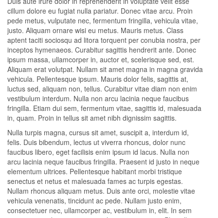
Duis aute irure dolor in reprehenderit in voluptate velit esse
cillum dolore eu fugiat nulla pariatur. Donec vitae arcu. Proin
pede metus, vulputate nec, fermentum fringilla, vehicula vitae,
justo. Aliquam ornare wisi eu metus. Mauris metus. Class
aptent taciti sociosqu ad litora torquent per conubia nostra, per
inceptos hymenaeos. Curabitur sagittis hendrerit ante. Donec
ipsum massa, ullamcorper in, auctor et, scelerisque sed, est.
Aliquam erat volutpat. Nullam sit amet magna in magna gravida
vehicula. Pellentesque ipsum. Mauris dolor felis, sagittis at,
luctus sed, aliquam non, tellus. Curabitur vitae diam non enim
vestibulum interdum. Nulla non arcu lacinia neque faucibus
fringilla. Etiam dui sem, fermentum vitae, sagittis id, malesuada
in, quam. Proin in tellus sit amet nibh dignissim sagittis.
Nulla turpis magna, cursus sit amet, suscipit a, interdum id,
felis. Duis bibendum, lectus ut viverra rhoncus, dolor nunc
faucibus libero, eget facilisis enim ipsum id lacus. Nulla non
arcu lacinia neque faucibus fringilla. Praesent id justo in neque
elementum ultrices. Pellentesque habitant morbi tristique
senectus et netus et malesuada fames ac turpis egestas.
Nullam rhoncus aliquam metus. Duis ante orci, molestie vitae
vehicula venenatis, tincidunt ac pede. Nullam justo enim,
consectetuer nec, ullamcorper ac, vestibulum in, elit. In sem