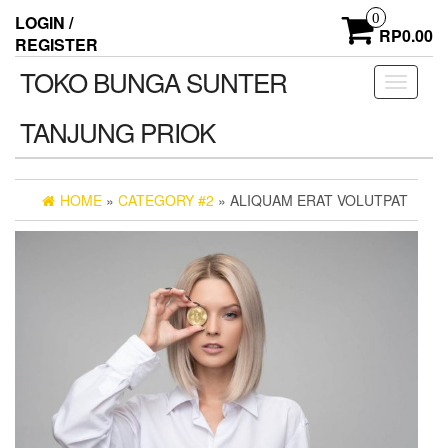
Skip
0
LOGIN /
to
RP0.00
REGISTER
the
content
TOKO BUNGA SUNTER
Toggle
navigati
TANJUNG PRIOK
HOME
»
CATEGORY #2
» ALIQUAM ERAT VOLUTPAT