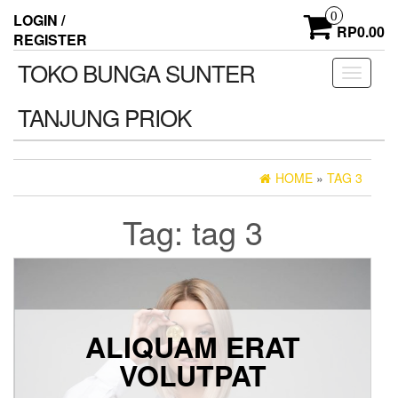
Skip
0
LOGIN /
to
RP0.00
REGISTER
the
content
TOKO BUNGA SUNTER
Toggle
navigati
TANJUNG PRIOK
HOME
»
TAG 3
Tag:
tag 3
ALIQUAM ERAT
VOLUTPAT