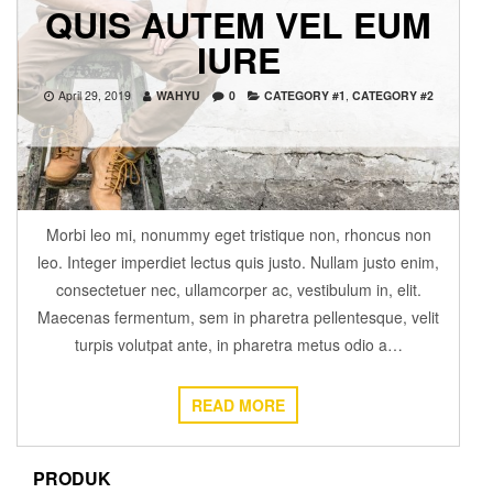
QUIS AUTEM VEL EUM
IURE
April 29, 2019
WAHYU
0
CATEGORY #1
,
CATEGORY #2
Morbi leo mi, nonummy eget tristique non, rhoncus non
leo. Integer imperdiet lectus quis justo. Nullam justo enim,
consectetuer nec, ullamcorper ac, vestibulum in, elit.
Maecenas fermentum, sem in pharetra pellentesque, velit
turpis volutpat ante, in pharetra metus odio a…
READ MORE
PRODUK